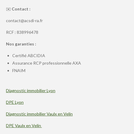
✉️
Contact :
contact@acsdi-ra.fr
RCF : 838996478
Nos garanties :
Certifié ABCIDIA
Assurance RCP professionnelle AXA
FNAIM
Diagnostic immobilier Lyon
DPE Lyon
Diagnostic immobilier Vaulx en Velin
DPE Vaulx en Velin